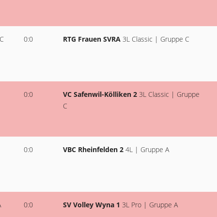
 C
0:0
RTG Frauen SVRA
3L Classic | Gruppe C
0:0
VC Safenwil-Kölliken 2
3L Classic | Gruppe
C
0:0
VBC Rheinfelden 2
4L | Gruppe A
A
0:0
SV Volley Wyna 1
3L Pro | Gruppe A