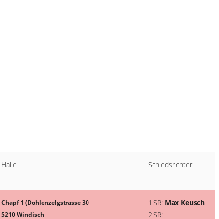
Halle
Schiedsrichter
1.SR:
Max Keusch
Chapf 1 (Dohlenzelgstrasse 30
2.SR:
5210 Windisch