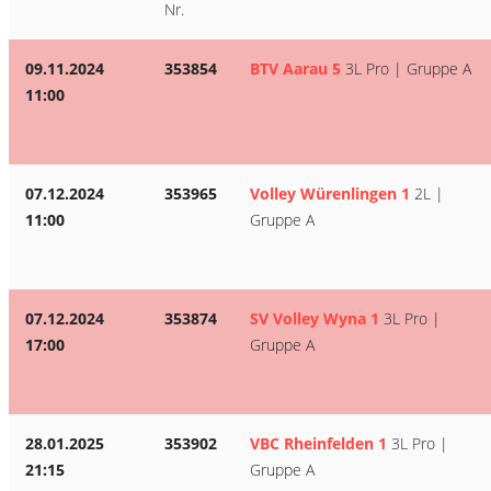
Nr.
09.11.2024
353854
BTV Aarau 5
3L Pro | Gruppe A
11:00
07.12.2024
353965
Volley Würenlingen 1
2L |
11:00
Gruppe A
07.12.2024
353874
SV Volley Wyna 1
3L Pro |
17:00
Gruppe A
28.01.2025
353902
VBC Rheinfelden 1
3L Pro |
21:15
Gruppe A