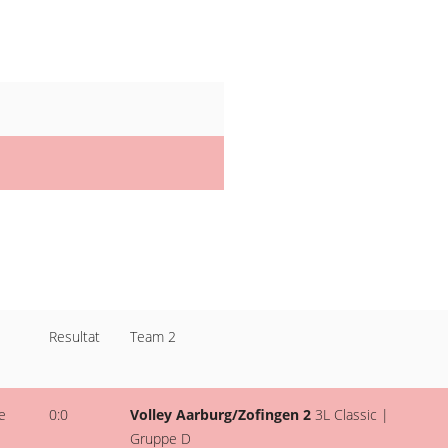
Resultat
Team 2
e
0:0
Volley Aarburg/Zofingen 2
3L Classic |
Gruppe D