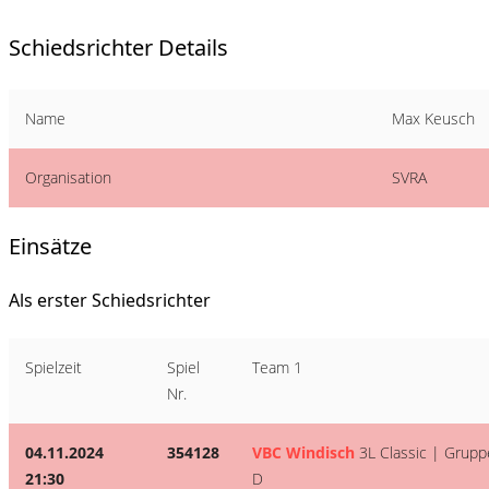
Schiedsrichter Details
Name
Max Keusch
Organisation
SVRA
Einsätze
Als erster Schiedsrichter
Spielzeit
Spiel
Team 1
Nr.
04.11.2024
354128
VBC Windisch
3L Classic | Grupp
21:30
D