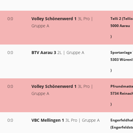
0:0
Volley Schönenwerd 1
3L Pro |
Telli 2 (Telli
Gruppe A
5000 Aarau
)
0:0
BTV Aarau 3
2L | Gruppe A
Sportanlage
5303 Würenl
)
0:0
Volley Schönenwerd 1
3L Pro |
Pfrundmatte 
Gruppe A
5734 Reinac
)
0:0
VBC Mellingen 1
3L Pro | Gruppe A
Engerfeldhal
(Engerfeldst