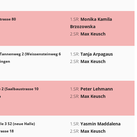
1.SR:
Monika Kamila
strasse 80
Brzozowska
2.SR:
Max Keusch
1.SR:
Tanja Arpagaus
 Tannenweg 2 (Weissensteinweg 6
2.SR:
Max Keusch
ingen
1.SR:
Peter Lehmann
2 (Saalbaustrasse 10
2.SR:
Max Keusch
h
1.SR:
Yasmin Maddalena
le 3 S2 (neue Halle)
2.SR:
Max Keusch
rasse 18