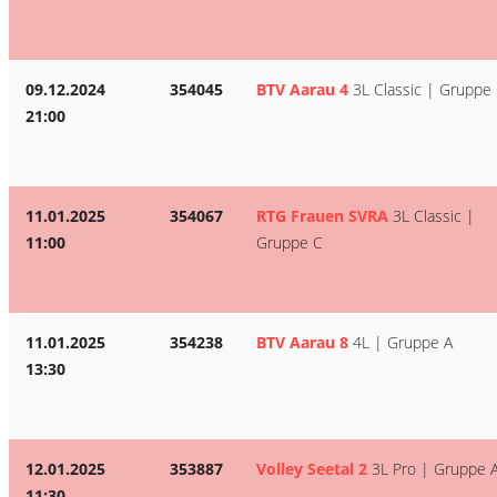
09.12.2024
354045
BTV Aarau 4
3L Classic | Gruppe
21:00
11.01.2025
354067
RTG Frauen SVRA
3L Classic |
11:00
Gruppe C
11.01.2025
354238
BTV Aarau 8
4L | Gruppe A
13:30
12.01.2025
353887
Volley Seetal 2
3L Pro | Gruppe 
11:30